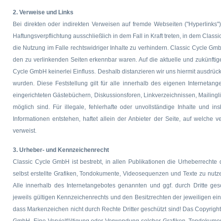
2. Verweise und Links
Bei direkten oder indirekten Verweisen auf fremde Webseiten ("Hyperlinks
Haftungsverpflichtung ausschließlich in dem Fall in Kraft treten, in dem Cla
die Nutzung im Falle rechtswidriger Inhalte zu verhindern. Classic Cycle GmbH
den zu verlinkenden Seiten erkennbar waren. Auf die aktuelle und zukünftige
Cycle GmbH keinerlei Einfluss. Deshalb distanzieren wir uns hiermit ausdrückl
wurden. Diese Feststellung gilt für alle innerhalb des eigenen Interneta
eingerichteten Gästebüchern, Diskussionsforen, Linkverzeichnissen, Mailingl
möglich sind. Für illegale, fehlerhafte oder unvollständige Inhalte und 
Informationen entstehen, haftet allein der Anbieter der Seite, auf welche v
verweist.
3. Urheber- und Kennzeichenrecht
Classic Cycle GmbH ist bestrebt, in allen Publikationen die Urheberrecht
selbst erstellte Grafiken, Tondokumente, Videosequenzen und Texte zu nutz
Alle innerhalb des Internetangebotes genannten und ggf. durch Dritte 
jeweils gültigen Kennzeichenrechts und den Besitzrechten der jeweiligen ei
dass Markenzeichen nicht durch Rechte Dritter geschützt sind! Das Copyright fü