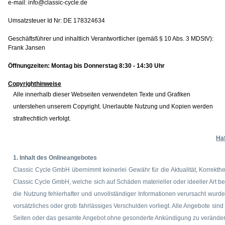
e-mail:
info@classic-cycle.de
Umsatzsteuer Id Nr: DE 178324634
Geschäftsführer und inhaltlich Verantwortlicher (gemäß § 10 Abs. 3 MDStV):
Frank Jansen
Öffnungzeiten: Montag bis Donnerstag 8:30 - 14:30 Uhr
Copyrighthinweise
Alle innerhalb dieser Webseiten verwendeten Texte und Grafiken
unterstehen unserem Copyright. Unerlaubte Nutzung und Kopien werden
strafrechtlich verfolgt.
Ha
1. Inhalt des Onlineangebotes
Classic Cycle GmbH übernimmt keinerlei Gewähr für die Aktualität, Korrekthei
Classic Cycle GmbH, welche sich auf Schäden materieller oder ideeller Art 
die Nutzung fehlerhafter und unvollständiger Informationen verursacht wurd
vorsätzliches oder grob fahrlässiges Verschulden vorliegt. Alle Angebote sind
Seiten oder das gesamte Angebot ohne gesonderte Ankündigung zu verändern, 