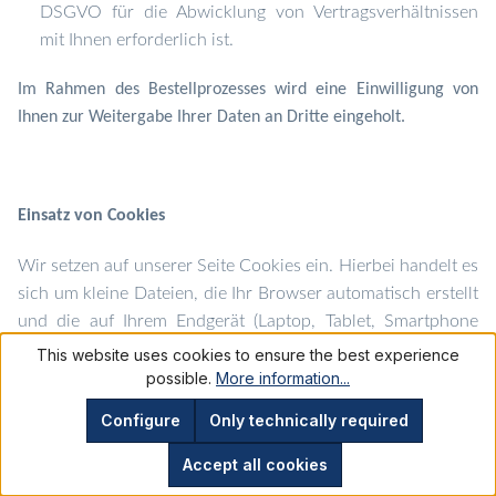
DSGVO für die Abwicklung von Vertragsverhältnissen
mit Ihnen erforderlich ist.
Im Rahmen des Bestellprozesses wird eine Einwilligung von
Ihnen zur Weitergabe Ihrer Daten an Dritte eingeholt.
Einsatz von Cookies
Wir setzen auf unserer Seite Cookies ein. Hierbei handelt es
sich um kleine Dateien, die Ihr Browser automatisch erstellt
und die auf Ihrem Endgerät (Laptop, Tablet, Smartphone
o.ä.) gespeichert werden, wenn Sie unsere Webseite
This website uses cookies to ensure the best experience
besuchen. Cookies richten auf Ihrem Endgerät keinen
possible.
More information...
Schaden an, enthalten keine Viren, Trojaner oder sonstige
Configure
Only technically required
Schadsoftware.
Accept all cookies
In dem Cookie werden Informationen abgelegt, die sich