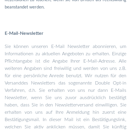
Rezensionen zu löschen, wenn sie von Dritten als rechtswidrig
beanstandet werden.
E-Mail-Newsletter
Sie können unseren E-Mail Newsletter abonnieren, um
Informationen zu aktuellen Angeboten zu erhalten. Einzige
Pflichtangabe ist die Angabe Ihrer E-Mail-Adresse. Alle
weiteren Angaben sind freiwillig und werden von uns z.B.
für eine persönliche Anrede benutzt. W
ir nutzen f
ür den
Versand
des Newsletters das sog
enannte
Double Opt-in
Verfahren
, d.h. Sie erhalten von uns nur dann E-Mails
Newsletter, wenn Sie uns zuvor ausdrücklich bestätigt
haben
, dass Sie in den
Newsletterv
ersand einwilligen.
Sie
erhalten von uns auf Ihre Anmeldung hin zuerst ein
e
Bestätigungs
m
ail
. In dieser Mail ist ein Bestätigungslink,
welchen Sie aktiv anklicken müssen, damit Sie künftig